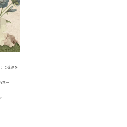
うに視線を
立💋
✨