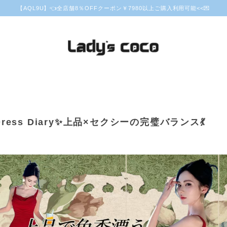
【AQL9U】👈全店舗8％OFFクーポン￥7980以上ご購入利用可能<<💌
 Dress Diary✨上品×セクシーの完璧バランス💃