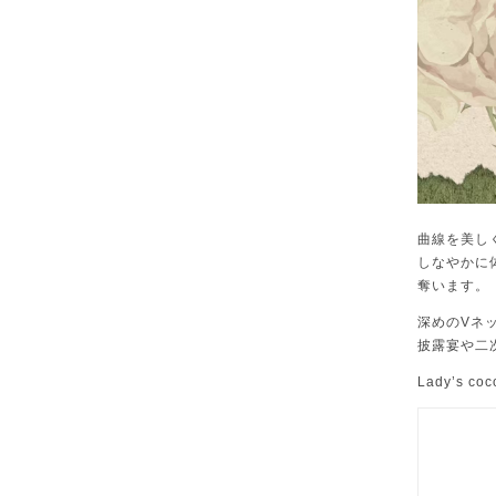
曲線を美し
しなやかに
奪います。
深めのVネ
披露宴や二
Lady’s